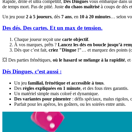
Rapide, drôle et ultra compétitif,
Dés Dingues
vous embarque dans 
de temps mort. Pas de pitié. Juste
du chaos maîtrisé
à coups de dés et
Un jeu pour
2 à 5 joueurs
, dès
7 ans
, en
10 à 20 minutes
… selon vot
Des dés. Des cartes. Et un max de tension.
Chaque joueur reçoit une
carte objectif
.
À vos marques, prêts ?
Lancez les dés en boucle jusqu’à rempl
Dès que c’est fait,
criez "Dingue !"
… et marquez des points (ou
💥 Des parties frénétiques,
où le hasard se mélange à la rapidité
, e
Dés Dingues, c’est aussi :
Un jeu
familial, frénétique et accessible à tous
.
Des
règles expliquées en 1 minute
, et des fous rires garantis.
Un matériel simple mais coloré et dynamique.
Des variantes pour pimenter
: défis spéciaux, malus rigolos, 
Parfait pour les apéros, les goûters, ou les soirées entre amis.