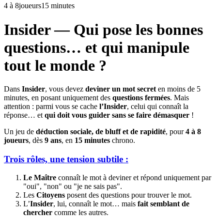
4
à 8
joueurs
15 minutes
Insider — Qui pose les bonnes
questions… et qui manipule
tout le monde ?
Dans
Insider
, vous devez
deviner un mot secret
en moins de 5
minutes, en posant uniquement des
questions fermées
. Mais
attention : parmi vous se cache
l’Insider
, celui qui connaît la
réponse… et
qui doit vous guider sans se faire démasquer
!
Un jeu de
déduction sociale, de bluff et de rapidité
, pour
4 à 8
joueurs
, dès
9 ans
, en
15 minutes
chrono.
Trois rôles, une tension subtile :
Le Maître
connaît le mot à deviner et répond uniquement par
"oui", "non" ou "je ne sais pas".
Les
Citoyens
posent des questions pour trouver le mot.
L’
Insider
, lui, connaît le mot… mais
fait semblant de
chercher
comme les autres.